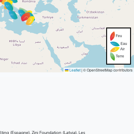
Feu
Eau
Air
Terre
Leaflet
|
© OpenStreetMap contributors
ng (Espagne), Zini Foundation (Latvia), Les