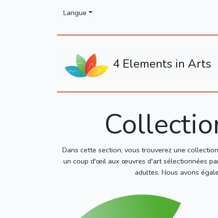
Please
Langue
note:
This
website
includes
4 Elements in Arts
an
accessibility
system.
Press
Control-
Collectio
F11
to
adjust
Dans cette section, vous trouverez une collection 
the
un coup d'œil aux œuvres d'art sélectionnées par
website
adultes. Nous avons égalem
to
people
with
visual