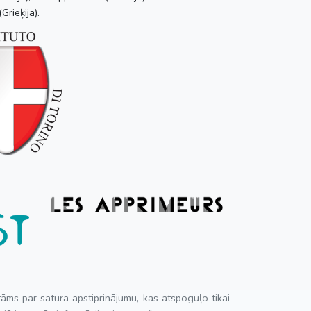
Grieķija).
atāms par satura apstiprinājumu, kas atspoguļo tikai