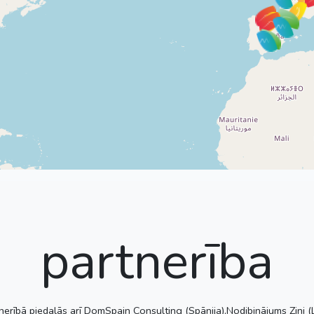
partnerība
ībā piedalās arī DomSpain Consulting (Spānija),Nodibinājums Zini (Latv