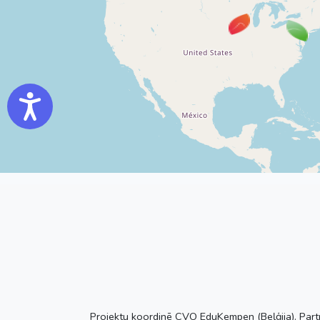
Accessibility
Projektu koordinē CVO EduKempen (Beļģija). Partner