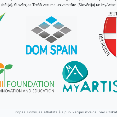
 (Itālija), Slovēnijas Trešā vecuma universitāte (Slovēnija) un MyArtist (
Eiropas Komisijas atbalsts šīs publikācijas izveidei nav uzsk