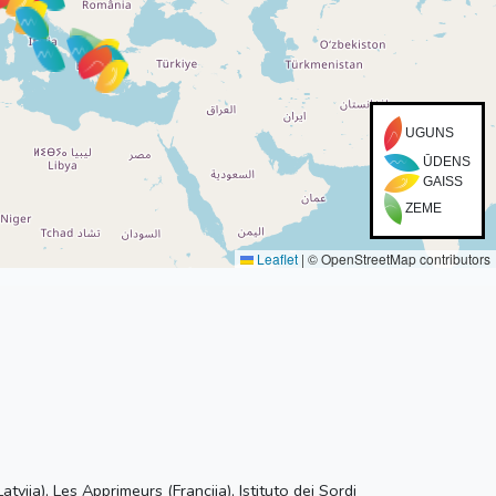
UGUNS
ŪDENS
GAISS
ZEME
Leaflet
|
© OpenStreetMap contributors
ija), Les Apprimeurs (Francija), Istituto dei Sordi