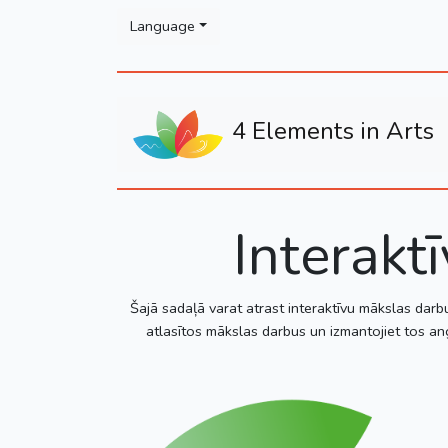
Please
Language
note:
This
website
includes
4 Elements in Arts
an
accessibility
system.
Press
Control-
Interakt
F11
to
adjust
Šajā sadaļā varat atrast interaktīvu mākslas darb
the
atlasītos mākslas darbus un izmantojiet tos an
website
to
people
with
visual