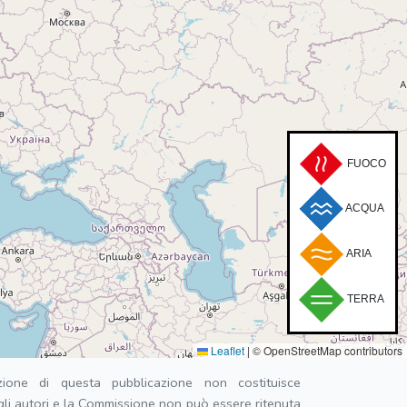
FUOCO
ACQUA
ARIA
TERRA
Leaflet
|
© OpenStreetMap contributors
ione di questa pubblicazione non costituisce
egli autori e la Commissione non può essere ritenuta