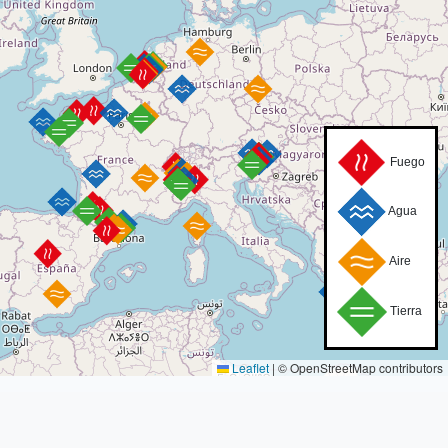
Fuego
Agua
Aire
Tierra
Leaflet
|
© OpenStreetMap contributors