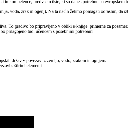
nosti in kompetence, predvsem tiste, ki so danes potrebne na evropskem t
emlja, voda, zrak in ogenj). Na ta način želimo pomagati odraslim, da izb
diva. To gradivo bo pripravljeno v obliki e-knjige, primerne za posame
 bo prilagojeno tudi učencem s posebnimi potrebami.
evropskih držav v povezavi z zemljo, vodo, zrakom in ognjem.
ezavi s štirimi elementi