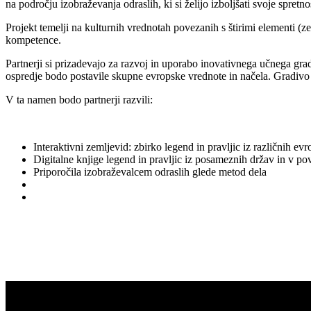
na področju izobraževanja odraslih, ki si želijo izboljšati svoje spret
Projekt temelji na kulturnih vrednotah povezanih s štirimi elementi (z
kompetence.
Partnerji si prizadevajo za razvoj in uporabo inovativnega učnega gra
ospredje bodo postavile skupne evropske vrednote in načela. Gradivo
V ta namen bodo partnerji razvili:
Interaktivni zemljevid: zbirko legend in pravljic iz različnih 
Digitalne knjige legend in pravljic iz posameznih držav in v pov
Priporočila izobraževalcem odraslih glede metod dela