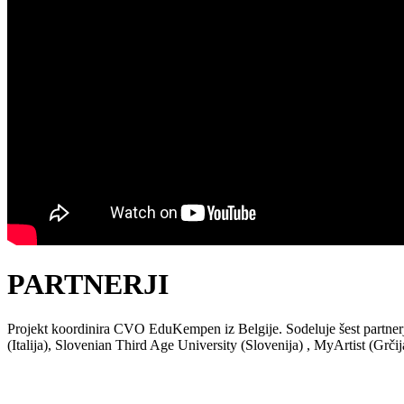
PARTNERJI
Projekt koordinira CVO EduKempen iz Belgije. Sodeluje šest partnerje
(Italija), Slovenian Third Age University (Slovenija) , MyArtist (Grčij