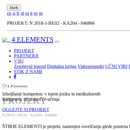
Jezik
en
si
fr
nl
es
it
ee
gr
PROJEKT: N 2018-1-BE02 - KA204 - 046866
4 ELEMENTS
PROJEKT
PARTNERJI
VIRI
Zemljevid legend
Digitalna knjiga
Videoposnetki
UČNI VIRI
STIK Z NAMI
Izboljšanje kompetenc v tujem jeziku in medkulturnih
PROJEKT
kompetenc ob pomoči e-učenja
OGLEJTE SI PROJEKT
N 2018-1-BE02 - KA204 - 046866
ŠTIRJE ELEMENTI je projekt, namenjen osveščanju glede pomena kultur