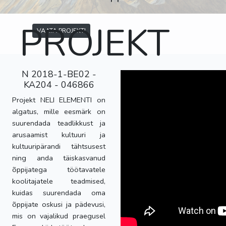
PROJEKT
VAATA PROJEKTI
N 2018-1-BE02 -
KA204 - 046866
Projekt NELI ELEMENTI on
algatus, mille eesmärk on
suurendada teadlikkust ja
arusaamist kultuuri ja
kultuuripärandi tähtsusest
ning anda täiskasvanud
õppijatega töötavatele
koolitajatele teadmised,
kuidas suurendada oma
õppijate oskusi ja pädevusi,
mis on vajalikud praegusel