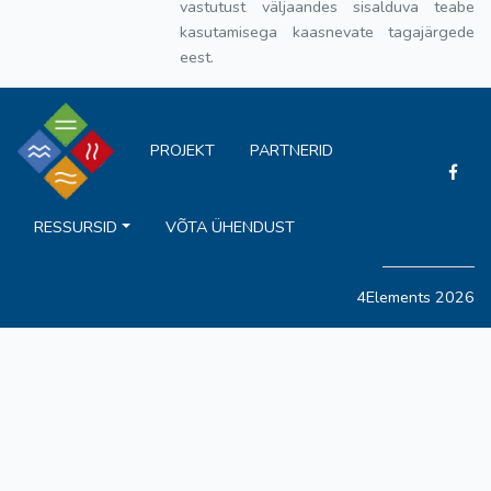
vastutust väljaandes sisalduva teabe
kasutamisega kaasnevate tagajärgede
eest.
PROJEKT
PARTNERID
RESSURSID
VÕTA ÜHENDUST
4Elements 2026