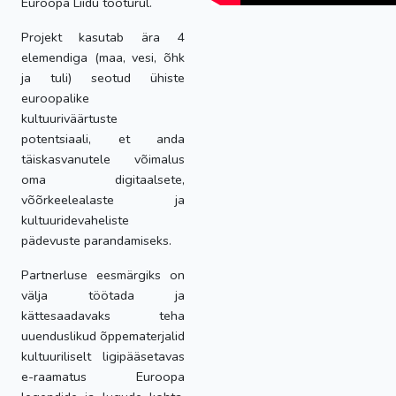
Euroopa Liidu tööturul.
Projekt kasutab ära 4
elemendiga (maa, vesi, õhk
ja tuli) seotud ühiste
euroopalike
kultuuriväärtuste
potentsiaali, et anda
täiskasvanutele võimalus
oma digitaalsete,
võõrkeelealaste ja
kultuuridevaheliste
pädevuste parandamiseks.
Partnerluse eesmärgiks on
välja töötada ja
kättesaadavaks teha
uuenduslikud õppematerjalid
kultuuriliselt ligipääsetavas
e-raamatus Euroopa