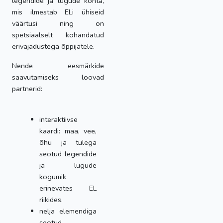
legendide ja lugude kohta,
mis ilmestab ELi ühiseid
väärtusi ning on
spetsiaalselt kohandatud
erivajadustega õppijatele.
Nende eesmärkide
saavutamiseks loovad
partnerid:
interaktiivse
kaardi: maa, vee,
õhu ja tulega
seotud legendide
ja lugude
kogumik
erinevates EL
riikides.
nelja elemendiga
seotud