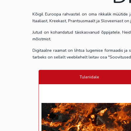
Kõigil Euroopa rahvastel on oma rikkalik müütide ja
Itaaliast, Kreekast, Prantsusmaalt ja Sloveeniast on 
Jutud on kohandatud täiskasvanud õppijatele. Nei
mõistmist.
Digitaalne raamat on lihtsa lugemise formaadis ja sis
tarbeks on sellelt veebilehelt leitav osa "Soovituse
Tuleriidale