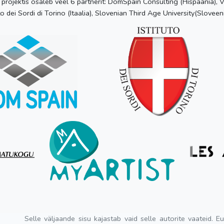
 projektis osaleb veel 6 partnerit: DomSpain Consulting (Hispaania),
to dei Sordi di Torino (Itaalia), Slovenian Third Age University(Sloveeni
Selle väljaande sisu kajastab vaid selle autorite vaateid. E