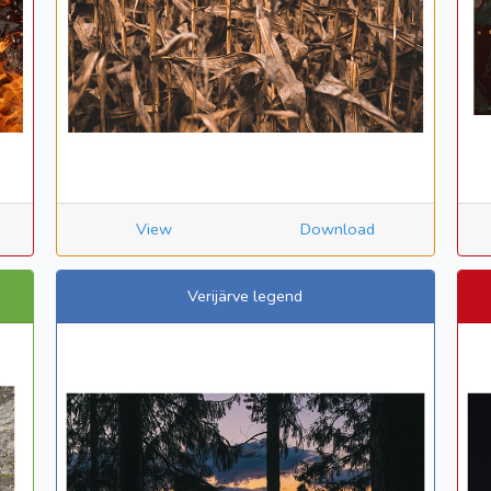
View
Download
Verijärve legend