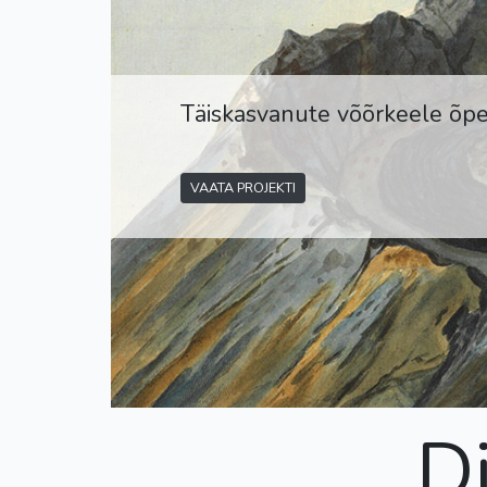
Täiskasvanute võõrkeele õp
VAATA PROJEKTI
D