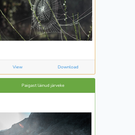
View
Download
Paigast läinud järveke