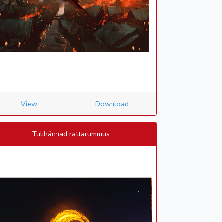
View
Download
Tulihännad rattarummus