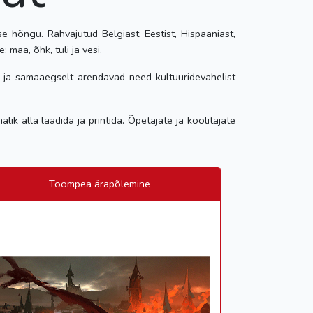
se hõngu. Rahvajutud Belgiast, Eestist, Hispaaniast,
 maa, õhk, tuli ja vesi.
 ja samaaegselt arendavad need kultuuridevahelist
lik alla laadida ja printida. Õpetajate ja koolitajate
Toompea ärapõlemine