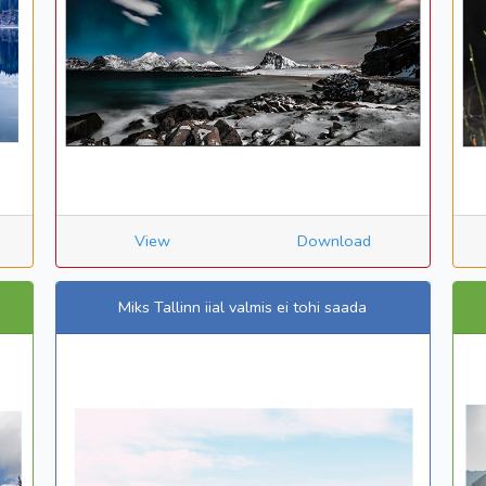
View
Download
Miks Tallinn iial valmis ei tohi saada