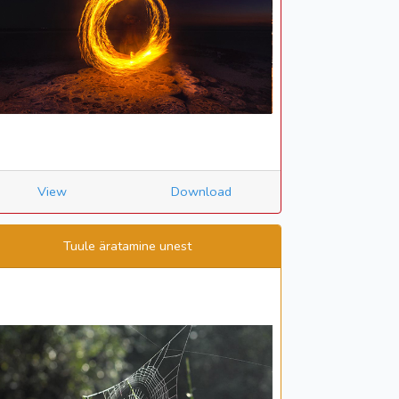
View
Download
Tuule äratamine unest