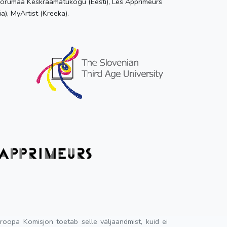
 Võrumaa Keskraamatukogu (Eesti), Les Apprimeurs
a), MyArtist (Kreeka).
uroopa Komisjon toetab selle väljaandmist, kuid ei