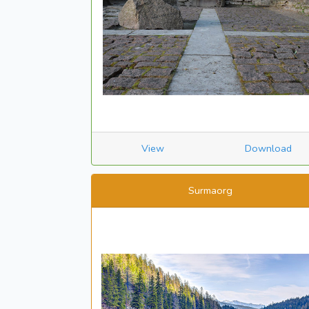
View
Download
Surmaorg