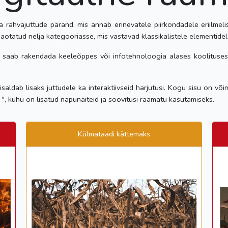
 rahvajuttude pärand, mis annab erinevatele piirkondadele eriilmeli
jaotatud nelja kategooriasse, mis vastavad klassikalistele elementidele:
d saab rakendada keeleõppes või infotehnoloogia alases koolituses
aldab lisaks juttudele ka interaktiivseid harjutusi. Kogu sisu on võima
d ", kuhu on lisatud näpunäiteid ja soovitusi raamatu kasutamiseks.
Külmataadi kättemaks