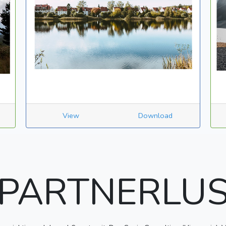
View
Download
PARTNERLU