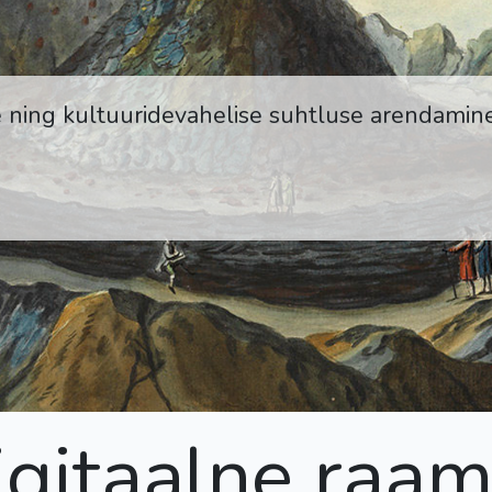
e ning kultuuridevahelise suhtluse arendami
igitaalne raam