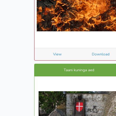
View
Download
Taani kuninga aed