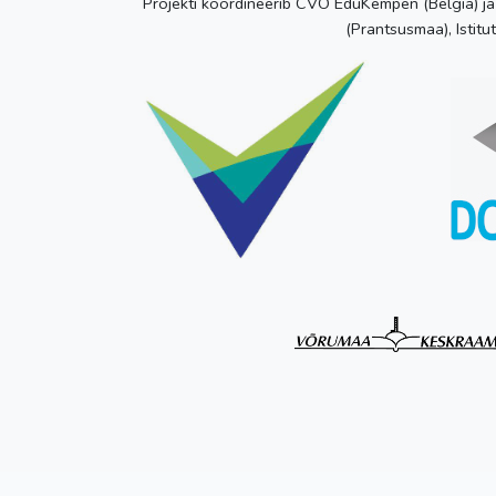
Projekti koordineerib CVO EduKempen (Belgia) ja
(Prantsusmaa), Istitu