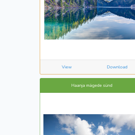
View
Download
Haanja mägede sünd