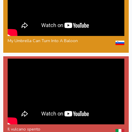
My Umbrella Can Turn Into A Baloon
Il vulcano spento