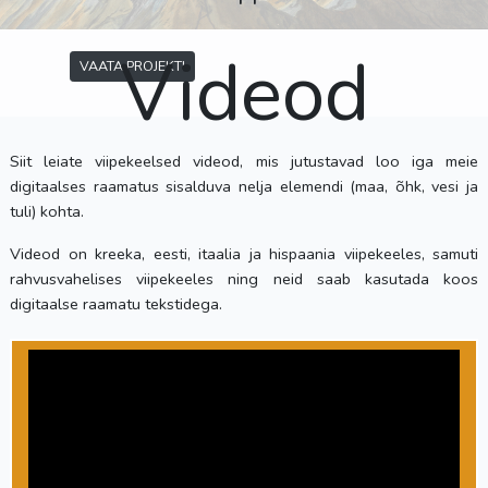
Videod
VAATA PROJEKTI
Siit leiate viipekeelsed videod, mis jutustavad loo iga meie
digitaalses raamatus sisalduva nelja elemendi (maa, õhk, vesi ja
tuli) kohta.
Videod on kreeka, eesti, itaalia ja hispaania viipekeeles, samuti
rahvusvahelises viipekeeles ning neid saab kasutada koos
digitaalse raamatu tekstidega.