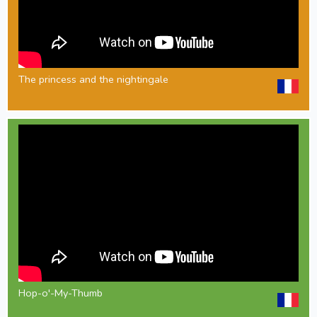
The princess and the nightingale
Hop-o'-My-Thumb